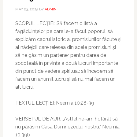
MAY 23, 2025
BY
ADMIN
SCOPUL LECȚIEI: Să facem o listă a
făgăduințelor pe care le-a făcut poporul, să
explicăm cadrul istoric al promisiunilor făcute și
al nădejdii care reieșea din acele promisiuni și
să ne găsim un partener pentru darea de
socoteală în privința a două lucruri importante
din punct de vedere spiritual: să începem să
facem un anumit lucru și să nu mai facem un
alt lucru.
TEXTUL LECȚIEI: Neemia 10:28-39
VERSETUL DE AUR: „Astfel ne-am hotărât să
nu părăsim Casa Dumnezeului nostru.” Neemia
10:39b