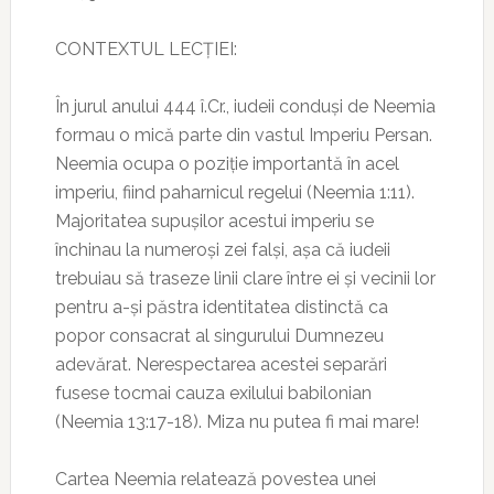
CONTEXTUL LECȚIEI:
În jurul anului 444 î.Cr., iudeii conduși de Neemia
formau o mică parte din vastul Imperiu Persan.
Neemia ocupa o poziție importantă în acel
imperiu, fiind paharnicul regelui (Neemia 1:11).
Majoritatea supușilor acestui imperiu se
închinau la numeroși zei falși, așa că iudeii
trebuiau să traseze linii clare între ei și vecinii lor
pentru a-și păstra identitatea distinctă ca
popor consacrat al singurului Dumnezeu
adevărat. Nerespectarea acestei separări
fusese tocmai cauza exilului babilonian
(Neemia 13:17-18). Miza nu putea fi mai mare!
Cartea Neemia relatează povestea unei