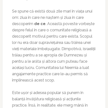
Se spune că există două zile mari în viața unui
om: ziua în care ne naștem și ziua în care
descoperim
de ce
. Această poveste vorbește
despre felul în care o comunitate religioasă a
descoperit motivul pentru care exista. Scopul
lor nu era doar supraviețuirea sau trăirea unei
vieți materiale îmbelșugate. Dimpotrivă, israeliții
trăiau pentru a se apropia de Dumnezeu și
pentru a le arăta și altora cum puteau face
același lucru. Comunitatea lui Neemia a luat
angajamente practice care le-au permis să
împlinească acest scop.
Este ușor și adesea popular să punem în
balanță învățătura religioasă și acțiunile
practice. Însă, în realitate, ele merg mână în