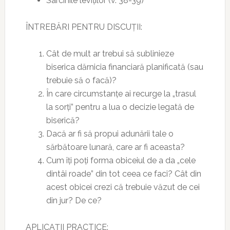
Sarcinile leviților (v. 38-39)
ÎNTREBĂRI PENTRU DISCUȚII:
Cât de mult ar trebui să sublinieze
biserica dărnicia financiară planificată (sau
trebuie să o facă)?
În care circumstanțe ai recurge la „trasul
la sorți” pentru a lua o decizie legată de
biserică?
Dacă ar fi să propui adunării tale o
sărbătoare lunară, care ar fi aceasta?
Cum îți poți forma obiceiul de a da „cele
dintâi roade” din tot ceea ce faci? Cât din
acest obicei crezi că trebuie văzut de cei
din jur? De ce?
APLICAȚII PRACTICE: