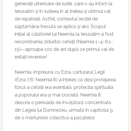
generații ulterioare de iudei, care s-au întors la
Ierusalim și în Iudeea în al treilea și ultimul val
de repatriați. Astfel, contextul lecției de
săptămâna trecută se aplică și aici. Scopul
inițial al călătoriei lui Neemia la Ierusalim a fost
reconstruirea zidurilor cetății (Neemia 1–4; 6:1-
15)—aproape 100 de ani după ce primul val de
exilați revenise!
Neemia, împreună cu Ezra, cărturarul Legii
(Ezra 7:6; Neemia 8) a înțeles că deși protejarea
fizică a cetății era esențială, protecția spirituală
a poporului era și mai crucială. Neemia 8
descrie o perioadă de învățătură concentrată
din Legea lui Dumnezeu, urmată în capitolul 9
de o mărturisire colectivă a păcatelor.