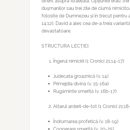
diferit asupra Israelului. Opțiunile erau: tr
dușmanilor sau trei zile de ciumă nimicitoa
folosite de Dumnezeu și în trecut pentru a
14:12). David a ales cea de-a treia variant
devastatoare.
STRUCTURA LECȚIEI:
Îngerul nimicirii (1 Cronici 21:14-17)
Judecata groaznică (v. 14)
Primejdia divină (v. 15-16a)
Rugăminte smerită (v. 16b-17)
Altarul arderii-de-tot (1 Cronici 21:18
Îndrumarea profetică (v. 18-19)
Cooperare smerită (v. 20-25)