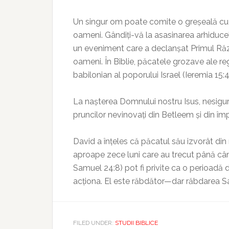
Un singur om poate comite o greșeală c
oameni. Gândiți-vă la asasinarea arhiduce
un eveniment care a declanșat Primul Răz
oameni. În Biblie, păcatele grozave ale r
babilonian al poporului Israel (Ieremia 15:4;
La nașterea Domnului nostru Isus, nesigur
pruncilor nevinovați din Betleem și din împ
David a înțeles că păcatul său izvorât di
aproape zece luni care au trecut până cân
Samuel 24:8) pot fi privite ca o perioadă
acționa. El este răbdător—dar răbdarea Sa 
FILED UNDER:
STUDII BIBLICE