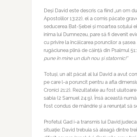
Deși David este descris ca fiind „un om d
Apostolilor 13:22), el a comis păcate grav
seducerea Bat-Șebei și moartea soțului ei,
inima lui Dumnezeu, pare să fi devenit ev
cu privire la încălcarea poruncilor a șasea
rugăciunea plină de căință din Psalmul 51
pune în mine un duh nou și statornic!”
Totuși, un alt păcat al lui David a avut c
pe care l-a poruncit pentru a afla dimensi
Cronici 21:2). Rezultatele au fost uluitoa
sabia (2 Samuel 24:9). Însă această num
fost condus de mândrie și a renunțat să se
Profetul Gad i-a transmis lui David judec
situație: David trebuia să aleagă dintre t