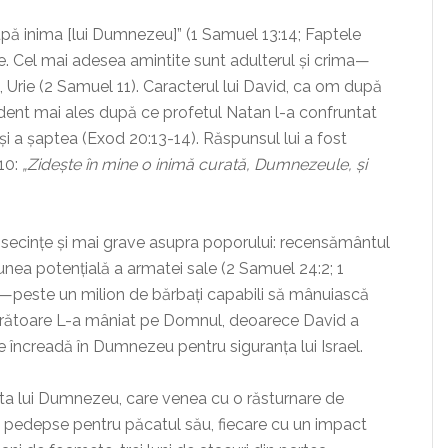
upă inima [lui Dumnezeu]” (1 Samuel 13:14; Faptele
e. Cel mai adesea amintite sunt adulterul și crima—
 Urie (2 Samuel 11). Caracterul lui David, ca om după
ident mai ales după ce profetul Natan l-a confruntat
 și a șaptea (Exod 20:13-14). Răspunsul lui a fost
:10:
„Zidește în mine o inimă curată, Dumnezeule, și
onsecințe și mai grave asupra poporului: recensământul
unea potențială a armatei sale (2 Samuel 24:2; 1
re—peste un milion de bărbați capabili să mânuiască
ărătoare L-a mâniat pe Domnul, deoarece David a
 încreadă în Dumnezeu pentru siguranța lui Israel.
ata lui Dumnezeu, care venea cu o răsturnare de
rei pedepse pentru păcatul său, fiecare cu un impact