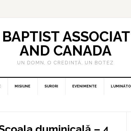
BAPTIST ASSOCIAT
AND CANADA
UN DOMN, O CREDINȚĂ, UN BOTEZ
E
MISIUNE
SURORI
EVENIMENTE
LUMINĂTO
– Școala duminicală – 4