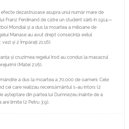
u efecte dezastruoase asupra unui număr mare de
lui Franz Ferdinand de către un student sârb în 1914—
boi Mondial și a dus la moartea a milioane de
egelui Manase au avut drept consecință exilul
 vezi și 2 Împărați 21:16).
anța și cruzimea regelui Irod au condus la masacrul
rejurimi (Matei 2:16).
n mândrie a dus la moartea a 70.000 de oameni. Cele
d cei care realizau recensământul s-au întors (2
 de așteptare din partea lui Dumnezeu înainte de a
are limite (2 Petru 3:9).