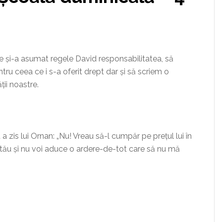
și-a asumat regele David responsabilitatea, să
tru ceea ce i s-a oferit drept dar și să scriem o
ii noastre.
is lui Ornan: „Nu! Vreau să-l cumpăr pe prețul lui în
 tău și nu voi aduce o ardere-de-tot care să nu mă