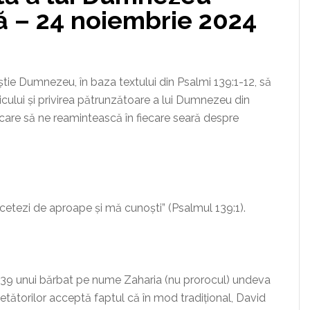
ă – 24 noiembrie 2024
e Dumnezeu, în baza textului din Psalmi 139:1-12, să
ricului și privirea pătrunzătoare a lui Dumnezeu din
are să ne reamintească în fiecare seară despre
ezi de aproape și mă cunoști” (Psalmul 139:1).
 139 unui bărbat pe nume Zaharia (nu prorocul) undeva
cetătorilor acceptă faptul că în mod tradițional, David