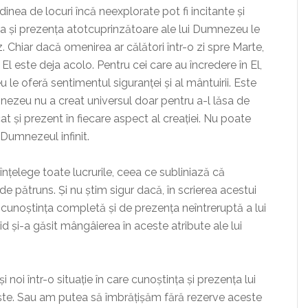
dinea de locuri încă neexplorate pot fi incitante și
nea și prezența atotcuprinzătoare ale lui Dumnezeu le
. Chiar dacă omenirea ar călători într-o zi spre Marte,
este deja acolo. Pentru cei care au încredere în El,
e oferă sentimentul siguranței și al mântuirii. Este
zeu nu a creat universul doar pentru a-l lăsa de
at și prezent în fiecare aspect al creației. Nu poate
 Dumnezeul infinit.
nțelege toate lucrurile, ceea ce subliniază că
 pătruns. Și nu știm sigur dacă, în scrierea acestui
e cunoștința completă și de prezența neîntreruptă a lui
d și-a găsit mângâierea în aceste atribute ale lui
 noi într-o situație în care cunoștința și prezența lui
te. Sau am putea să îmbrățișăm fără rezerve aceste