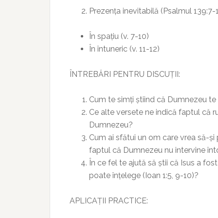
Prezența inevitabilă (Psalmul 139:7-
În spațiu (v. 7-10)
În întuneric (v. 11-12)
ÎNTREBĂRI PENTRU DISCUȚII:
Cum te simți știind că Dumnezeu t
Ce alte versete ne indică faptul că r
Dumnezeu?
Cum ai sfătui un om care vrea să-și
faptul că Dumnezeu nu intervine în
În ce fel te ajută să știi că Isus a fo
poate înțelege (Ioan 1:5, 9-10)?
APLICAȚII PRACTICE: