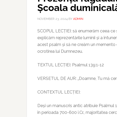
Școala duminical
NOVEMBER 23, 2024
BY
ADMIN
SCOPUL LECȚIEI: să enumerăm ceea ce ști
explicăm reprezentările luminii și a întune
acest psalm și să ne creăm un memento c
ocrotirea lui Dumnezeu.
TEXTUL LECȚIEI: Psalmul 139:1-12
VERSETUL DE AUR: „Doamne, Tu mă cercet
CONTEXTUL LECȚIEI:
Deși un manuscris antic atribuie Psalmul
în perioada 700-600 î.Cr., majoritatea cer