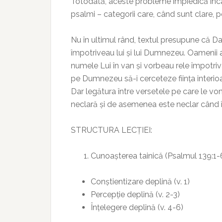
Totodată, aceste probleme împiedică înca
psalmi – categorii care, când sunt clare, po
Nu în ultimul rând, textul presupune că Dav
împotriveau lui și lui Dumnezeu. Oamenii
numele Lui în van și vorbeau rele împotriv
pe Dumnezeu să-i cerceteze ființa interioa
Dar legătura între versetele pe care le vom
neclară și de asemenea este neclar când 
STRUCTURA LECȚIEI:
Cunoașterea tainică (Psalmul 139:1-
Conștientizare deplină (v. 1)
Percepție deplină (v. 2-3)
Înțelegere deplină (v. 4-6)