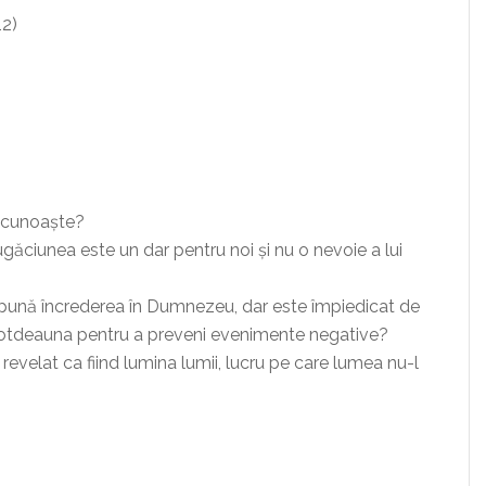
12)
e cunoaște?
ugăciunea este un dar pentru noi și nu o nevoie a lui
 pună încrederea în Dumnezeu, dar este împiedicat de
totdeauna pentru a preveni evenimente negative?
st revelat ca fiind lumina lumii, lucru pe care lumea nu-l