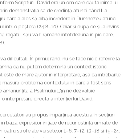
nform Scripturii, David era un om care căuta inima lui
rin demonstrația sa de credință atunci când l-a
egru care a ales să aibă încredere în Dumnezeu atunci
l într-o peșteră (24:8–10). Chiar și după ce și-a învins
ă regatul său va fi rămâne întotdeauna în picioare,
8).
dificultăți. În primul rând, nu se face nicio referire la
seamnă că nu putem determina un context istoric
tul este de mare ajutor în interpretare, așa că întrebările
e măsură problema contextului în care a fost scris
re amănunțită a Psalmului 139 ne dezvăluie
 interpretare directă a intenției lui David.
 cercetători au propus împărțirea acestuia în secțiuni
, în baza expresiilor inițiale de recunoștință urmate de
 în patru strofe ale versetelor 1–6, 7–12, 13–18 și 19–24.