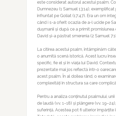
este considerat autorul acestui psalm. Co
Dumnezeu (1 Samuel 13:14), exemplificat p
înfruntat pe Goliat (17:47). Era un om int
când i s-a oferit ocazia de a-l ucide pe Sau
dușmanii și după ce a primit promisiunea c
David și-a păstrat smerenia (2 Samuel 7:1
La citirea acestui psalm, întâmpinăm câteva 
o anumită scenă istorică. Acest lucru în
specific, fie el și în viața lui David. Contex
prezentate mai jos reflectă într-o oarecar
acest psalm. În al doilea rând, o examina
complexități în structura sa care complică o
Pentru a analiza conținutul psalmului, unii
de laudă (vv. 1–18) și plângere (vv. 19–24)
suferință. Acestea pot fi ulterior împărțite