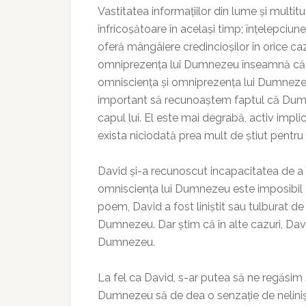
Vastitatea informațiilor din lume și multitu
înfricoșătoare în același timp; înțelepciu
oferă mângâiere credincioșilor în orice caz
omniprezența lui Dumnezeu înseamnă că El 
omnisciența și omniprezența lui Dumnezeu l
important să recunoaștem faptul că Dumne
capul lui. El este mai degrabă, activ implic
exista niciodată prea mult de știut pentru
David și-a recunoscut incapacitatea de a î
omnisciența lui Dumnezeu este imposibil de
poem, David a fost liniștit sau tulburat d
Dumnezeu. Dar știm că în alte cazuri, Davi
Dumnezeu.
La fel ca David, s-ar putea să ne regăsim și
Dumnezeu să de dea o senzație de neliniș