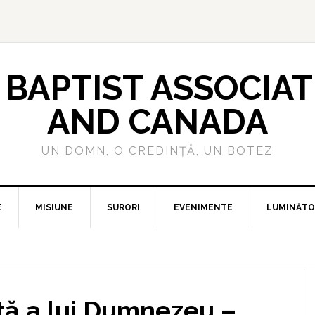
BAPTIST ASSOCIAT
AND CANADA
UN DOMN, O CREDINȚĂ, UN BOTEZ
E
MISIUNE
SURORI
EVENIMENTE
LUMINĂTO
tă a lui Dumnezeu –