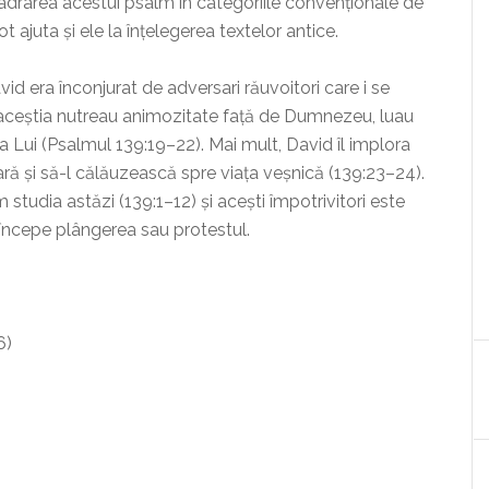
drarea acestui psalm în categoriile convenționale de
t ajuta și ele la înțelegerea textelor antice.
id era înconjurat de adversari răuvoitori care i se
 aceștia nutreau animozitate față de Dumnezeu, luau
a Lui (Psalmul 139:19–22). Mai mult, David îl implora
ră și să-l călăuzească spre viața veșnică (139:23–24).
 studia astăzi (139:1–12) și acești împotrivitori este
începe plângerea sau protestul.
6)