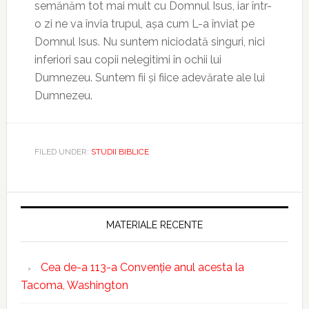
semănăm tot mai mult cu Domnul Isus, iar într-
o zi ne va învia trupul, așa cum L-a înviat pe
Domnul Isus. Nu suntem niciodată singuri, nici
inferiori sau copii nelegitimi în ochii lui
Dumnezeu. Suntem fii și fiice adevărate ale lui
Dumnezeu.
FILED UNDER:
STUDII BIBLICE
MATERIALE RECENTE
Cea de-a 113-a Convenție anul acesta la
Tacoma, Washington