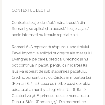
CONTEXTUL LECȚIEI:
Contextul lecției de săptămâna trecută din
Romani 5 se aplică și la această lecție, așa că
acele informații nu trebuie repetate aici.
Romani 6–8 reprezintă răspunsul apostolului
Pavel împotriva aplicărilor greșite ale mesajului
Evangheliei pe care îl predica. Credincioșii nu
pot continua în păcat, pentru că moartea lui
Isus i-a eliberat de sub stăpânirea păcatului.
Credincioșii sunt uniți cu Cristos în moartea Lui
(Romani 6:3–11), ceea ce îi eliberează de robia
păcatului, a morții și a legii (6:11; 7:1–6; 8:1–2;
Galateni 2:19). Ei primesc, de asemenea, darul
Duhului Sfânt (Romani 5:5). Din moment ce