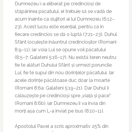
Dumnezeu i-a eliberat pe credincioși de
stăpânirea păcatului, ei trebuie să se vadă de
acum înainte ca slujitori ai lui Dumnezeu (6:12–
23). Acest lucru este esențial, pentru că în
fiecare credincios se dă o luptă (7:21–23). Duhul
Sfânt locuiește înăuntrul credincioșilor (Romani
8:9–11), iar voia Lui se opune voii păcatului
(8:5–7; Galateni 5:16–17). Nu există teren neutru:
fie te alături Duhului Sfânt și urmezi poruncile
Lui, fie te supui din nou dorințelor păcatului. Iar
acele dorințe păcătoase duc doar la moarte
(Romani 8:6a; Galateni 5:19–21). Dar Duhul îi
călăuzește pe credincioși spre „viață și pace”
(Romani 8:6b), iar Dumnezeu îi va învia din
morți așa cum L-a înviat pe Isus (8:10–11).
Apostolul Pavel a scris aproximativ 25% din