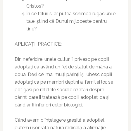
Cristos?
În ce feluri s-ar putea schimba rugăciunile
tale, știind că Duhul mijlocește pentru
tine?
APLICAȚII PRACTICE:
Din nefericire, unele culturi îi privesc pe copiii
adoptați ca având un fel de statut de mâna a
doua. Deși cei mai mulți părinți își iubesc copiii
adoptați ca pe membri deplini ai familiei lor, se
pot găsi pe rețelele sociale relatări despre
părinți care îi tratează pe copiii adoptați ca și
când ar fi inferiori celor biologici.
Când avem o înțelegere greșită a adopției,
putem ușor rata natura radicală a afirmației