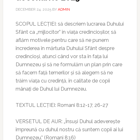
DECEMBER 24, 2025
BY
ADMIN
SCOPUL LECȚIEI: să descriem lucrarea Duhului
Sfânt ca „mijlocitor” în viața credincioșilor, să
aflăm motivele pentru care să ne punem
încrederea în mărturia Duhului Sfânt despre
credincioși, atunci când vor sta în fața lui
Dumnezeu și să ne formulăm un plan prin care
să facem față temerilor și să alegem să ne
trăim viața cu credință, în calitate de copii
mânați de Duhul lui Dumnezeu.
TEXTUL LECȚIEI: Romani 8:12-17, 26-27
VERSETUL DE AUR: „Însuși Duhul adeverește
împreună cu duhul nostru că suntem copii ai lui
Dumnezeu.” (Romani 8:16)