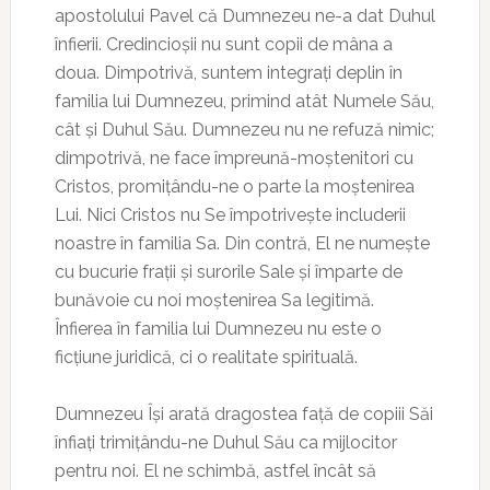
apostolului Pavel că Dumnezeu ne-a dat Duhul
înfierii. Credincioșii nu sunt copii de mâna a
doua. Dimpotrivă, suntem integrați deplin în
familia lui Dumnezeu, primind atât Numele Său,
cât și Duhul Său. Dumnezeu nu ne refuză nimic;
dimpotrivă, ne face împreună-moștenitori cu
Cristos, promițându-ne o parte la moștenirea
Lui. Nici Cristos nu Se împotrivește includerii
noastre în familia Sa. Din contră, El ne numește
cu bucurie frații și surorile Sale și împarte de
bunăvoie cu noi moștenirea Sa legitimă.
Înfierea în familia lui Dumnezeu nu este o
ficțiune juridică, ci o realitate spirituală.
Dumnezeu Își arată dragostea față de copiii Săi
înfiați trimițându-ne Duhul Său ca mijlocitor
pentru noi. El ne schimbă, astfel încât să