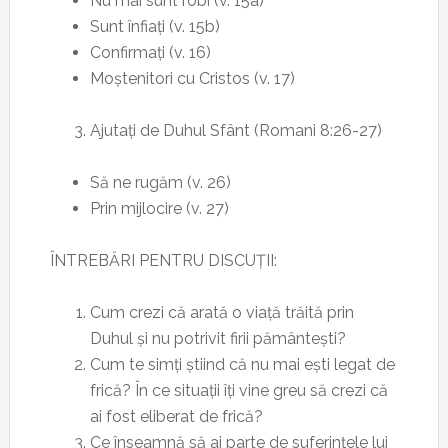
Nu mai sunt robi (v. 15a)
Sunt înfiați (v. 15b)
Confirmați (v. 16)
Moștenitori cu Cristos (v. 17)
Ajutați de Duhul Sfânt (Romani 8:26-27)
Să ne rugăm (v. 26)
Prin mijlocire (v. 27)
ÎNTREBĂRI PENTRU DISCUȚII:
Cum crezi că arată o viață trăită prin
Duhul și nu potrivit firii pământești?
Cum te simți știind că nu mai ești legat de
frică? În ce situații îți vine greu să crezi că
ai fost eliberat de frică?
Ce înseamnă să ai parte de suferințele lui