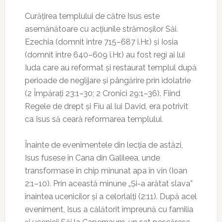
Curățirea templului de către Isus este
asemănătoare cu acțiunile strămoșilor Săi.
Ezechia (domnit între 715–687 î.Hr.) și Iosia
(domnit între 640–609 î.Hr.) au fost regi ai lui
Iuda care au reformat și restaurat templul după
perioade de neglijare și pângărire prin idolatrie
(2 Împărați 23:1–30; 2 Cronici 29:1–36). Fiind
Regele de drept și Fiu al lui David, era potrivit
ca Isus să ceară reformarea templului.
Înainte de evenimentele din lecția de astăzi,
Isus fusese în Cana din Galileea, unde
transformase în chip minunat apa în vin (Ioan
2:1–10). Prin această minune „Și-a arătat slava”
înaintea ucenicilor și a celorlalți (2:11). După acel
eveniment, Isus a călătorit împreună cu familia