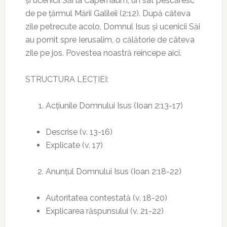
și ucenicii Săi la Capernaum, un sat pescăresc
de pe țărmul Mării Galileii (2:12). După câteva
zile petrecute acolo, Domnul Isus și ucenicii Săi
au pornit spre Ierusalim, o călătorie de câteva
zile pe jos. Povestea noastră reîncepe aici.
STRUCTURA LECȚIEI:
Acțiunile Domnului Isus (Ioan 2:13-17)
Descrise (v. 13-16)
Explicate (v. 17)
Anunțul Domnului Isus (Ioan 2:18-22)
Autoritatea contestată (v. 18-20)
Explicarea răspunsului (v. 21-22)