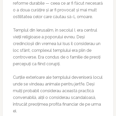
reforme durabile — ceea ce ar fi făcut necesară
o a doua curățire și ar fi provocat și mai mult
ostilitatea celor care căutau să-L omoare.
Templul din Ierusalim, în secolul I, era centrul
vieții religioase a poporului evreu. Deși
credincioșii din vremea lui Isus îl considerau un
loc sfânt, complexul templului era plin de
controverse. Era condus de o familie de preoți
percepuți ca fiind corupți.
Curțile exterioare ale templului deveniseră locul
unde se vindeau animale pentru jertfe. Deși
mulți probabil considerau această practică
convenabilă, alții o considerau scandaloasă,
întrucât preoțimea profita financiar de pe urma
ei.