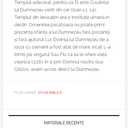
Templul adevărat, pentru că El este Cuvântul
lui Dumnezeu venit din cer (Ioan 1:1, 14).
Templul din Ierusalim era o instituție umană în
declin. Omenirea păcătoasă nu poate primi
prezența sfântă a lui Dumnezeu fără pocăință
și fără ajutorul Lui. Dorința lui Dumnezeu de a
locui cu oamenii a fost atât de mare, încât L-a
trimis pe singurul Său Fiu ca să le ofere viață
veșnică (3:16). În și prin Domnul nostru Isus
Cristos, avem acces direct la Dumnezeu.
FILED UNDER:
STUDII BIBLICE
MATERIALE RECENTE