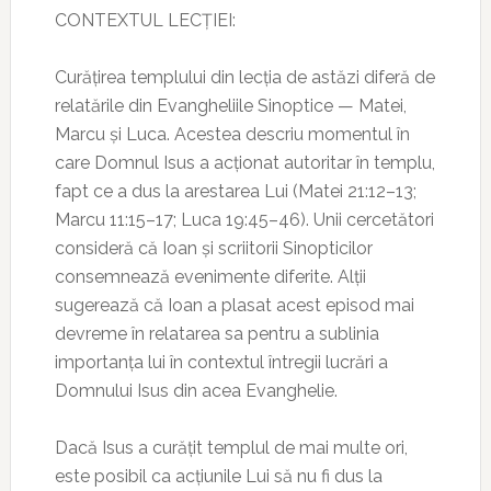
CONTEXTUL LECȚIEI:
Curățirea templului din lecția de astăzi diferă de
relatările din Evangheliile Sinoptice — Matei,
Marcu și Luca. Acestea descriu momentul în
care Domnul Isus a acționat autoritar în templu,
fapt ce a dus la arestarea Lui (Matei 21:12–13;
Marcu 11:15–17; Luca 19:45–46). Unii cercetători
consideră că Ioan și scriitorii Sinopticilor
consemnează evenimente diferite. Alții
sugerează că Ioan a plasat acest episod mai
devreme în relatarea sa pentru a sublinia
importanța lui în contextul întregii lucrări a
Domnului Isus din acea Evanghelie.
Dacă Isus a curățit templul de mai multe ori,
este posibil ca acțiunile Lui să nu fi dus la