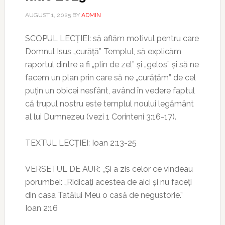
AUGUST 1, 2025
BY
ADMIN
SCOPUL LECȚIEI: să aflăm motivul pentru care
Domnul Isus „curăță” Templul, să explicăm
raportul dintre a fi „plin de zel” și „gelos” și să ne
facem un plan prin care să ne „curățăm” de cel
puțin un obicei nesfânt, având în vedere faptul
că trupul nostru este templul noului legământ
al lui Dumnezeu (vezi 1 Corinteni 3:16-17).
TEXTUL LECȚIEI: Ioan 2:13-25
VERSETUL DE AUR: „Și a zis celor ce vindeau
porumbei: „Ridicați acestea de aici și nu faceți
din casa Tatălui Meu o casă de negustorie.”
Ioan 2:16