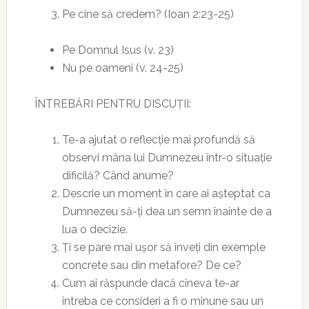
Pe cine să credem? (Ioan 2:23-25)
Pe Domnul Isus (v. 23)
Nu pe oameni (v. 24-25)
ÎNTREBĂRI PENTRU DISCUȚII:
Te-a ajutat o reflecție mai profundă să
observi mâna lui Dumnezeu într-o situație
dificilă? Când anume?
Descrie un moment în care ai așteptat ca
Dumnezeu să-ți dea un semn înainte de a
lua o decizie.
Ți se pare mai ușor să înveți din exemple
concrete sau din metafore? De ce?
Cum ai răspunde dacă cineva te-ar
întreba ce consideri a fi o minune sau un