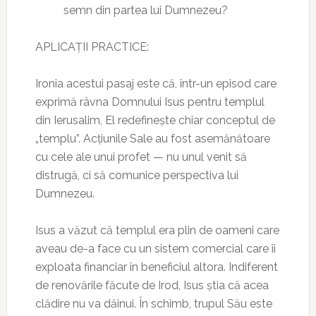
semn din partea lui Dumnezeu?
APLICAȚII PRACTICE:
Ironia acestui pasaj este că, într-un episod care
exprimă râvna Domnului Isus pentru templul
din Ierusalim, El redefinește chiar conceptul de
„templu”. Acțiunile Sale au fost asemănătoare
cu cele ale unui profet — nu unul venit să
distrugă, ci să comunice perspectiva lui
Dumnezeu.
Isus a văzut că templul era plin de oameni care
aveau de-a face cu un sistem comercial care îi
exploata financiar în beneficiul altora. Indiferent
de renovările făcute de Irod, Isus știa că acea
clădire nu va dăinui. În schimb, trupul Său este